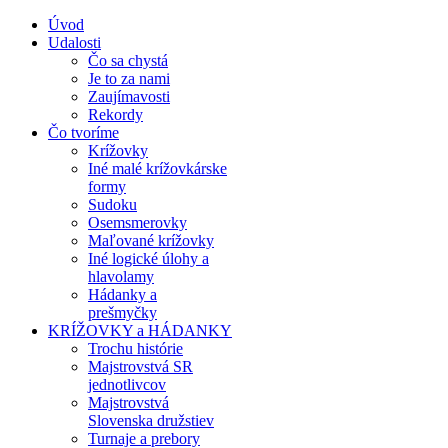
Úvod
Udalosti
Čo sa chystá
Je to za nami
Zaujímavosti
Rekordy
Čo tvoríme
Krížovky
Iné malé krížovkárske
formy
Sudoku
Osemsmerovky
Maľované krížovky
Iné logické úlohy a
hlavolamy
Hádanky a
prešmyčky
KRÍŽOVKY a HÁDANKY
Trochu histórie
Majstrovstvá SR
jednotlivcov
Majstrovstvá
Slovenska družstiev
Turnaje a prebory