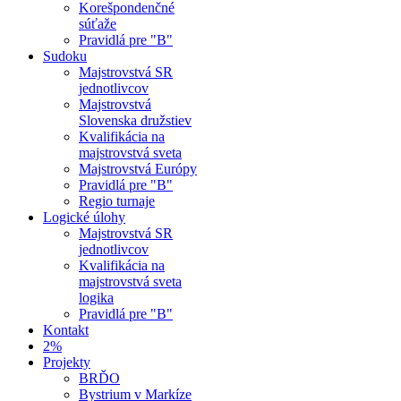
Korešpondenčné
súťaže
Pravidlá pre "B"
Sudoku
Majstrovstvá SR
jednotlivcov
Majstrovstvá
Slovenska družstiev
Kvalifikácia na
majstrovstvá sveta
Majstrovstvá Európy
Pravidlá pre "B"
Regio turnaje
Logické úlohy
Majstrovstvá SR
jednotlivcov
Kvalifikácia na
majstrovstvá sveta
logika
Pravidlá pre "B"
Kontakt
2%
Projekty
BRĎO
Bystrium v Markíze