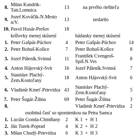
Milan Kandrik-
8.
13
na prvého riešiteľa
Tatr.Lomnica
Jozef Kováčik-N.Mesto
9.
13
nedarilo
n/V.
10.
Pavol Husár-Prešov
18
krížovky menej skúsení
hádanky menej skúsení
1.
Peter Gašpár-Púchov
4
Peter Gašpár-Púchov
14
2.
Peter Bohuš-Košice
7
Peter Bohuš-Košice
8
František Cvengroš-
3.
Jozef Páleník.Svinná
11
8
Spiš.N.Ves
4.
Anton Hájovský-Svit
16
Jozef Páleník.Svinná
7
Stanislav Plachý-
5.
18
Anton Hájovský-Svit
6
Zem.Kostoľany
Stanislav Plachý-
6.
Vladimír Kmeť-Prievidza
43
5
Zem.Kostoľany
7.
Peter Šugár-Žilina
69
Peter Šugár-Žilina
3
8.
Vladimír Kmeť-Prievidza
2
osobitná časť so spomienkou na Petra Samca
1.
Lucián Gonda-Chmiňany
2
K 1 + H 1
2.
Ján Turek-Poprad
4
K 2 + H 2
3.
Milan Chudý-Prievidza
6
K 3 + H 3