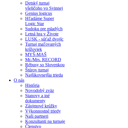
Detský turnaj
všeličoho vo Svinnej
Genius logicus
Hľadáme Super
Logic Star
Sudoku pre mladých
Letná hra v Živote
LUSK - súťaž dvojíc
Turnaj maľovaných
krížoviek
MYŠ-MAŠ
Mr./Mrs. RECORD
Rébusy so Slovenkou
Štúrov turnaj
Najšikovnejšia trieda
O nás
História
Novodobý zväz
Stanovy a iné
dokumenty
Záujmové krúžky
Výkonnostné triedy
Naši partneri
Konzultanti na turnaje
Členstvo