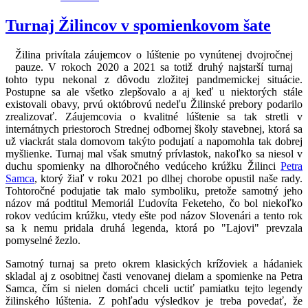
Turnaj Žilincov v spomienkovom šate
Žilina privítala záujemcov o lúštenie po vynútenej dvojročnej
pauze. V rokoch 2020 a 2021 sa totiž druhý najstarší turnaj
tohto typu nekonal z dôvodu zložitej pandmemickej situácie.
Postupne sa ale všetko zlepšovalo a aj keď u niektorých stále
existovali obavy, prvú októbrovú nedeľu Žilinské prebory podarilo
zrealizovať. Záujemcovia o kvalitné lúštenie sa tak stretli v
internátnych priestoroch Strednej odbornej školy stavebnej, ktorá sa
už viackrát stala domovom takýto podujatí a napomohla tak dobrej
myšlienke. Turnaj mal však smutný prívlastok, nakoľko sa niesol v
duchu spomienky na dlhoročného vedúceho krúžku Žilinci
Petra
Samca
, ktorý žiaľ v roku 2021 po dlhej chorobe opustil naše rady.
Tohtoročné podujatie tak malo symboliku, pretože samotný jeho
názov má podtitul Memoriál Ľudovíta Feketeho, čo bol niekoľko
rokov vedúcim krúžku, vtedy ešte pod názov Slovenári a tento rok
sa k nemu pridala druhá legenda, ktorá po "Lajovi" prevzala
pomyselné žezlo.
Samotný turnaj sa preto okrem klasických krížoviek a hádaniek
skladal aj z osobitnej časti venovanej dielam a spomienke na Petra
Samca, čím si nielen domáci chceli uctiť pamiatku tejto legendy
žilinského lúštenia. Z pohľadu výsledkov je treba povedať, že