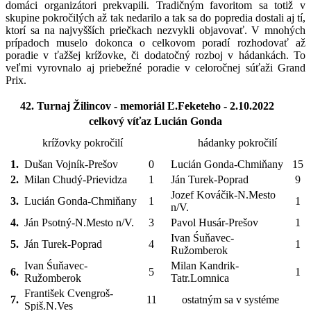
domáci organizátori prekvapili. Tradičným favoritom sa totiž v
skupine pokročilých až tak nedarilo a tak sa do popredia dostali aj tí,
ktorí sa na najvyšších priečkach nezvykli objavovať. V mnohých
prípadoch muselo dokonca o celkovom poradí rozhodovať až
poradie v ťažšej krížovke, či dodatočný rozboj v hádankách. To
veľmi vyrovnalo aj priebežné poradie v celoročnej súťaži Grand
Prix.
42. Turnaj Žilincov - memoriál Ľ.Feketeho - 2.10.2022
celkový víťaz Lucián Gonda
krížovky pokročilí
hádanky pokročilí
1.
Dušan Vojník-Prešov
0
Lucián Gonda-Chmiňany
15
2.
Milan Chudý-Prievidza
1
Ján Turek-Poprad
9
Jozef Kováčik-N.Mesto
3.
Lucián Gonda-Chmiňany
1
1
n/V.
4.
Ján Psotný-N.Mesto n/V.
3
Pavol Husár-Prešov
1
Ivan Śuňavec-
5.
Ján Turek-Poprad
4
1
Ružomberok
Ivan Śuňavec-
Milan Kandrik-
6.
5
1
Ružomberok
Tatr.Lomnica
František Cvengroš-
7.
11
ostatným sa v systéme
Spiš.N.Ves