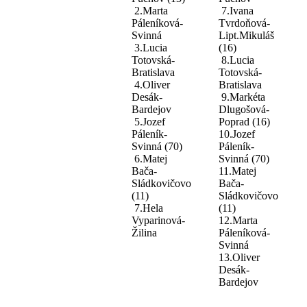
2.Marta
7.Ivana
Páleníková-
Tvrdoňová-
Svinná
Lipt.Mikuláš
3.Lucia
(16)
Totovská-
8.Lucia
Bratislava
Totovská-
4.Oliver
Bratislava
Desák-
9.Markéta
Bardejov
Dlugošová-
5.Jozef
Poprad (16)
Páleník-
10.Jozef
Svinná (70)
Páleník-
6.Matej
Svinná (70)
Bača-
11.Matej
Sládkovičovo
Bača-
(11)
Sládkovičovo
7.Hela
(11)
Vyparinová-
12.Marta
Žilina
Páleníková-
Svinná
13.Oliver
Desák-
Bardejov