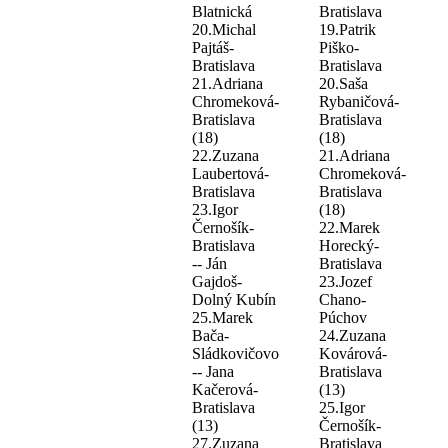
Blatnická
Bratislava
20.Michal
19.Patrik
Pajtáš-
Piško-
Bratislava
Bratislava
21.Adriana
20.Saša
Chromeková-
Rybaničová-
Bratislava
Bratislava
(18)
(18)
22.Zuzana
21.Adriana
Laubertová-
Chromeková-
Bratislava
Bratislava
23.Igor
(18)
Černošík-
22.Marek
Bratislava
Horecký-
-- Ján
Bratislava
Gajdoš-
23.Jozef
Dolný Kubín
Chano-
25.Marek
Púchov
Bača-
24.Zuzana
Sládkovičovo
Kovárová-
-- Jana
Bratislava
Kačerová-
(13)
Bratislava
25.Igor
(13)
Černošík-
27.Zuzana
Bratislava