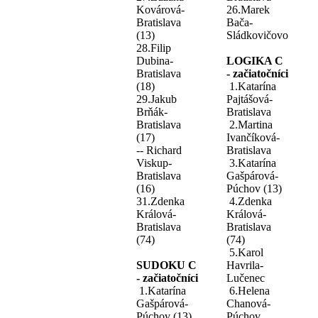
Kovárová-
26.Marek
Bratislava
Bača-
(13)
Sládkovičovo
28.Filip
Dubina-
LOGIKA C
Bratislava
- začiatočníci
(18)
1.Katarína
29.Jakub
Pajtášová-
Brňák-
Bratislava
Bratislava
2.Martina
(17)
Ivančíková-
-- Richard
Bratislava
Viskup-
3.Katarína
Bratislava
Gašpárová-
(16)
Púchov (13)
31.Zdenka
4.Zdenka
Králová-
Králová-
Bratislava
Bratislava
(74)
(74)
5.Karol
SUDOKU C
Havrila-
- začiatočníci
Lučenec
1.Katarína
6.Helena
Gašpárová-
Chanová-
Púchov (13)
Púchov