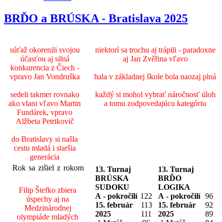
BRĎO a BRÚSKA - Bratislava 2025
súťaž okorenili svojou
niektorí sa trochu aj trápili - paradoxne
účasťou aj silná
aj Jan Zvěřina vľavo
konkurencia z Čiech -
vpravo Jan Vondruška
hala v základnej škole bola naozaj plná
sedeli takmer rovnako
každý si mohol vybrať náročnosť úloh
ako vlani vľavo Martin
a tomu zodpovedajúcu kategóriu
Fundárek, vpravo
Alžbeta Petrikovič
do Bratislavy si našla
cestu mladá i staršia
generácia
Rok sa zišiel z rokom
13. Turnaj
13. Turnaj
BRÚSKA
BRĎO
SUDOKU
LOGIKA
Filip Štefko zbiera
A - pokročilí
122
A - pokročilí
96
úspechy aj na
15. február
113
15. február
92
Medzinárodnej
2025
111
2025
89
olympiáde mladých