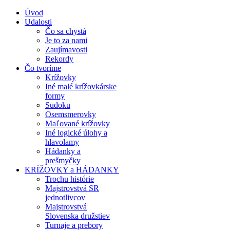
Úvod
Udalosti
Čo sa chystá
Je to za nami
Zaujímavosti
Rekordy
Čo tvoríme
Krížovky
Iné malé krížovkárske
formy
Sudoku
Osemsmerovky
Maľované krížovky
Iné logické úlohy a
hlavolamy
Hádanky a
prešmyčky
KRÍŽOVKY a HÁDANKY
Trochu histórie
Majstrovstvá SR
jednotlivcov
Majstrovstvá
Slovenska družstiev
Turnaje a prebory