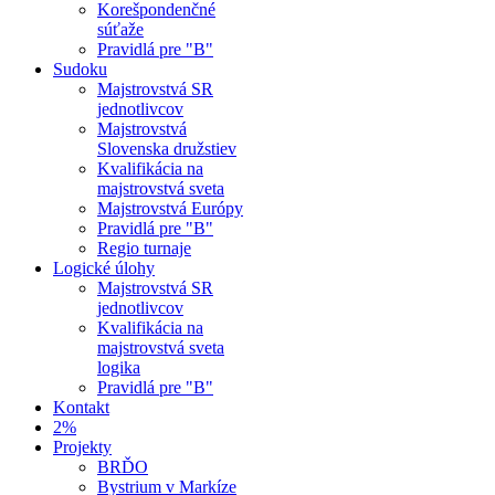
Korešpondenčné
súťaže
Pravidlá pre "B"
Sudoku
Majstrovstvá SR
jednotlivcov
Majstrovstvá
Slovenska družstiev
Kvalifikácia na
majstrovstvá sveta
Majstrovstvá Európy
Pravidlá pre "B"
Regio turnaje
Logické úlohy
Majstrovstvá SR
jednotlivcov
Kvalifikácia na
majstrovstvá sveta
logika
Pravidlá pre "B"
Kontakt
2%
Projekty
BRĎO
Bystrium v Markíze