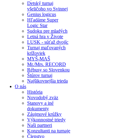
Detský turnaj
všeličoho vo Svinnej
Genius logicus
Hľadáme Super
Logic Star
Sudoku pre mladých
Letná hra v Živote
LUSK - súťaž dvojíc
Turnaj maľovaných
krížoviek
MYŠ-MAŠ
Mr./Mrs. RECORD
Rébusy so Slovenkou
Štúrov turnaj
Najšikovnejšia trieda
O nás
História
Novodobý zväz
Stanovy a iné
dokumenty
Záujmové krúžky
Výkonnostné triedy
Naši partneri
Konzultanti na turnaje
Členstvo