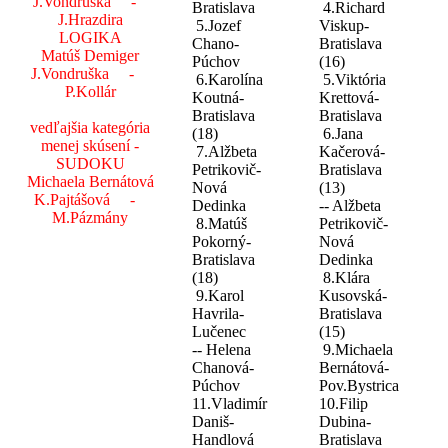
J.Vondruška -
Bratislava
4.Richard
J.Hrazdira
5.Jozef
Viskup-
LOGIKA
Chano-
Bratislava
Matúš Demiger
Púchov
(16)
J.Vondruška -
6.Karolína
5.Viktória
P.Kollár
Koutná-
Krettová-
Bratislava
Bratislava
vedľajšia kategória
(18)
6.Jana
menej skúsení -
7.Alžbeta
Kačerová-
SUDOKU
Petrikovič-
Bratislava
Michaela Bernátová
Nová
(13)
K.Pajtášová -
Dedinka
-- Alžbeta
M.Pázmány
8.Matúš
Petrikovič-
Pokorný-
Nová
Bratislava
Dedinka
(18)
8.Klára
9.Karol
Kusovská-
Havrila-
Bratislava
Lučenec
(15)
-- Helena
9.Michaela
Chanová-
Bernátová-
Púchov
Pov.Bystrica
11.Vladimír
10.Filip
Daniš-
Dubina-
Handlová
Bratislava