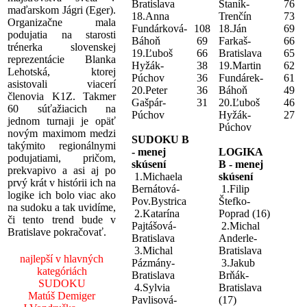
Bratislava
Staník-
76
maďarskom Jágri (Eger).
18.Anna
Trenčín
73
Organizačne mala
Fundárková-
108
18.Ján
69
podujatia na starosti
Báhoň
69
Farkaš-
66
trénerka slovenskej
19.Ľuboš
66
Bratislava
65
reprezentácie Blanka
Hyžák-
38
19.Martin
62
Lehotská, ktorej
Púchov
36
Fundárek-
61
asistovali viacerí
20.Peter
36
Báhoň
49
členovia K1Z. Takmer
Gašpár-
31
20.Ľuboš
46
60 súťažiacich na
Púchov
Hyžák-
27
jednom turnaji je opäť
Púchov
novým maximom medzi
SUDOKU B
takýmito regionálnymi
- menej
LOGIKA
podujatiami, pričom,
skúsení
B - menej
prekvapivo a asi aj po
1.Michaela
skúsení
prvý krát v histórii ich na
Bernátová-
1.Filip
logike ich bolo viac ako
Pov.Bystrica
Štefko-
na sudoku a tak uvidíme,
2.Katarína
Poprad (16)
či tento trend bude v
Pajtášová-
2.Michal
Bratislave pokračovať.
Bratislava
Anderle-
3.Michal
Bratislava
najlepší v hlavných
Pázmány-
3.Jakub
kategóriách
Bratislava
Brňák-
SUDOKU
4.Sylvia
Bratislava
Matúš Demiger
Pavlisová-
(17)