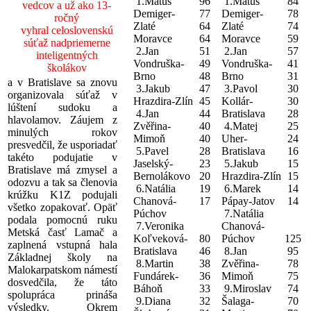
1.Matúš
96
1.Matúš
84
vedcov a už ako 13-
Demiger-
77
Demiger-
78
ročný
Zlaté
64
Zlaté
74
vyhral celoslovenskú
Moravce
64
Moravce
59
súťaž nadpriemerne
2.Jan
51
2.Jan
57
inteligentných
Vondruška-
49
Vondruška-
41
školákov
Brno
48
Brno
31
a v Bratislave sa znovu
3.Jakub
47
3.Pavol
30
organizovala súťaž v
Hrazdira-Zlín
45
Kollár-
30
lúštení sudoku a
4.Jan
44
Bratislava
28
hlavolamov. Záujem z
Zvěřina-
40
4.Matej
25
minulých rokov
Mimoň
40
Uher-
24
presvedčil, že usporiadať
5.Pavel
28
Bratislava
16
takéto podujatie v
Jaselský-
23
5.Jakub
15
Bratislave má zmysel a
Bernolákovo
20
Hrazdira-Zlín
15
odozvu a tak sa členovia
6.Natália
19
6.Marek
14
krúžku K1Z podujali
Chanová-
17
Pápay-Jatov
14
všetko zopakovať. Opäť
Púchov
7.Natália
podala pomocnú ruku
7.Veronika
Chanová-
Metská časť Lamač a
Koľveková-
80
Púchov
125
zaplnená vstupná hala
Bratislava
46
8.Jan
95
Základnej školy na
8.Martin
38
Zvěřina-
78
Malokarpatskom námestí
Fundárek-
36
Mimoň
75
dosvedčila, že táto
Báhoň
33
9.Miroslav
74
spolupráca prináša
9.Diana
32
Šalaga-
70
výsledky. Okrem