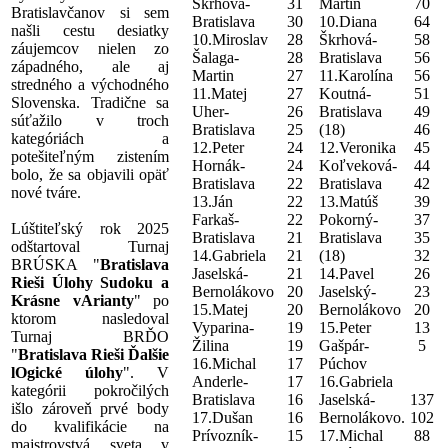
Škrhová-
31
Martin
70
Bratislavčanov si sem
Bratislava
30
10.Diana
64
našli cestu desiatky
10.Miroslav
28
Škrhová-
58
záujemcov nielen zo
Šalaga-
28
Bratislava
56
západného, ale aj
Martin
27
11.Karolína
56
stredného a východného
11.Matej
27
Koutná-
51
Slovenska. Tradične sa
Uher-
26
Bratislava
49
súťažilo v troch
Bratislava
25
(18)
46
kategóriách a
12.Peter
24
12.Veronika
45
potešiteľným zistením
Hornák-
24
Koľveková-
44
bolo, že sa objavili opäť
Bratislava
22
Bratislava
42
nové tváre.
13.Ján
22
13.Matúš
39
Farkaš-
22
Pokorný-
37
Lúštiteľský rok 2025
Bratislava
21
Bratislava
35
odštartoval Turnaj
14.Gabriela
21
(18)
32
BRÚSKA "
Bratislava
Jaselská-
21
14.Pavel
26
Rieši Úlohy Sudoku a
Bernolákovo
20
Jaselský-
23
Krásne vArianty
" po
15.Matej
20
Bernolákovo
20
ktorom nasledoval
Vyparina-
19
15.Peter
13
Turnaj BRĎO
Žilina
19
Gašpár-
5
"
Bratislava Rieši Ďalšie
16.Michal
17
Púchov
lOgické úlohy
". V
Anderle-
17
16.Gabriela
kategórii pokročilých
Bratislava
16
Jaselská-
137
išlo zároveň prvé body
17.Dušan
16
Bernolákovo.
102
do kvalifikácie na
Prívozník-
15
17.Michal
88
majstrovstvá sveta v