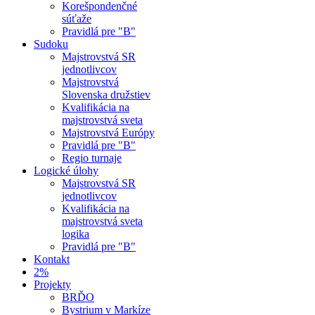
Korešpondenčné
súťaže
Pravidlá pre "B"
Sudoku
Majstrovstvá SR
jednotlivcov
Majstrovstvá
Slovenska družstiev
Kvalifikácia na
majstrovstvá sveta
Majstrovstvá Európy
Pravidlá pre "B"
Regio turnaje
Logické úlohy
Majstrovstvá SR
jednotlivcov
Kvalifikácia na
majstrovstvá sveta
logika
Pravidlá pre "B"
Kontakt
2%
Projekty
BRĎO
Bystrium v Markíze