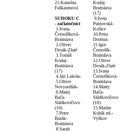
21.Katarína
Kodaj-
Faškaninová
Bratislava
(17)
SUDOKU C
9.Iveta
- začiatočníci
Putnovská-
1.Ivana
Košice
Černošíková-
10.Petra
Bratislava
Drobná-
2.Oliver
11.Igor
Desák-Zlaté
Černošík-
3.Tomáš
Bratislava
Kodaj-
12.Oliver
Bratislava
Desák-Zlaté
(17)
13.Ivana
4.Ján Lakota-
Černošíková-
5.Oliver
Bratislava
Novysedlák-
14.Matej
6.Matej
Bača-
Bača-
Sládkovičovo
Sládkovičovo
(10)
(10)
15.Martin
7.Peter
Kubík ml.-
Barák-
Vyškov
Bratislava
8.Sarah