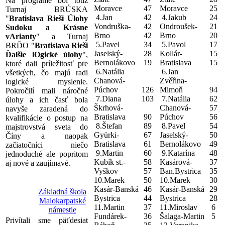
Na programe bol totiž
Moravce
47
Moravce
25
Turnaj BRÚSKA
4.Jan
42
4.Jakub
24
"
Bratislava Rieši Úlohy
Vondruška-
42
Ondroušek-
21
Sudoku a Krásne
Brno
42
Brno
20
vArianty
" a Turnaj
5.Pavel
34
5.Pavol
17
BRĎO "
Bratislava Rieši
Jaselský-
28
Kollár-
15
Ďalšie lOgické úlohy
",
Bernolákovo
19
Bratislava
15
ktoré dali príležitosť pre
6.Natália
6.Jan
všetkých, čo majú radi
Chanová-
Zvěřina-
logické myslenie.
Púchov
126
Mimoň
94
Pokročilí mali náročné
7.Diana
103
7.Natália
62
úlohy a ich časť bola
Škrhová-
Chanová-
57
navyše zaradená do
Bratislava
90
Púchov
56
kvalifikácie o postup na
8.Štefan
89
8.Pavel
54
majstrovstvá sveta do
Gyürki-
67
Jaselský-
50
Číny a naopak
Bratislava
61
Bernolákovo
49
začiatočníci niečo
9.Martin
60
9.Katarína
48
jednoduché ale popritom
Kubík st.-
58
Kasárová-
37
aj nové a zaujímavé.
Vyškov
57
Ban.Bystrica
35
10.Marek
50
10.Marek
30
Kasár-Banská
46
Kasár-Banská
29
Základná škola
Bystrica
44
Bystrica
28
Malokarpatské
11.Martin
37
11.Miroslav
6
námestie
Fundárek-
36
Šalaga-Martin
5
Privítali sme päťdesiat