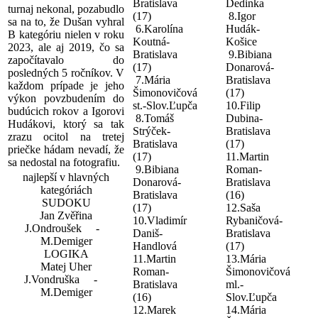
Bratislava
Dedinka
turnaj nekonal, pozabudlo
(17)
8.Igor
sa na to, že Dušan vyhral
6.Karolína
Hudák-
B kategóriu nielen v roku
Koutná-
Košice
2023, ale aj 2019, čo sa
Bratislava
9.Bibiana
započítavalo do
(17)
Donarová-
posledných 5 ročníkov. V
7.Mária
Bratislava
každom prípade je jeho
Šimonovičová
(17)
výkon povzbudením do
st.-Slov.Ľupča
10.Filip
budúcich rokov a Igorovi
8.Tomáš
Dubina-
Hudákovi, ktorý sa tak
Strýček-
Bratislava
zrazu ocitol na tretej
Bratislava
(17)
priečke hádam nevadí, že
(17)
11.Martin
sa nedostal na fotografiu.
9.Bibiana
Roman-
najlepší v hlavných
Donarová-
Bratislava
kategóriách
Bratislava
(16)
SUDOKU
(17)
12.Saša
Jan Zvěřina
10.Vladimír
Rybaničová-
J.Ondroušek -
Daniš-
Bratislava
M.Demiger
Handlová
(17)
LOGIKA
11.Martin
13.Mária
Matej Uher
Roman-
Šimonovičová
J.Vondruška -
Bratislava
ml.-
M.Demiger
(16)
Slov.Ľupča
12.Marek
14.Mária