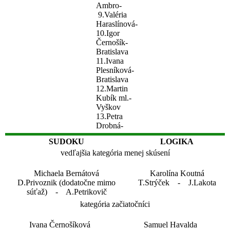
Ambro-
9.Valéria
Haraslínová-
10.Igor
Černošík-
Bratislava
11.Ivana
Plesníková-
Bratislava
12.Martin
Kubík ml.-
Vyškov
13.Petra
Drobná-
SUDOKU
LOGIKA
vedľajšia kategória menej skúsení
Michaela Bernátová
Karolína Koutná
D.Privoznik (dodatočne mimo
T.Strýček - J.Lakota
súťaž) - A.Petrikovič
kategória začiatočníci
Ivana Černošíková
Samuel Havalda