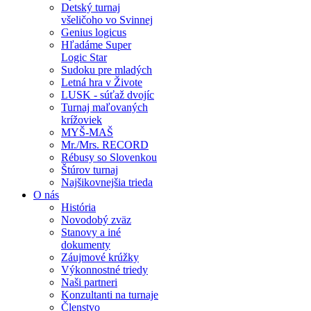
Detský turnaj
všeličoho vo Svinnej
Genius logicus
Hľadáme Super
Logic Star
Sudoku pre mladých
Letná hra v Živote
LUSK - súťaž dvojíc
Turnaj maľovaných
krížoviek
MYŠ-MAŠ
Mr./Mrs. RECORD
Rébusy so Slovenkou
Štúrov turnaj
Najšikovnejšia trieda
O nás
História
Novodobý zväz
Stanovy a iné
dokumenty
Záujmové krúžky
Výkonnostné triedy
Naši partneri
Konzultanti na turnaje
Členstvo