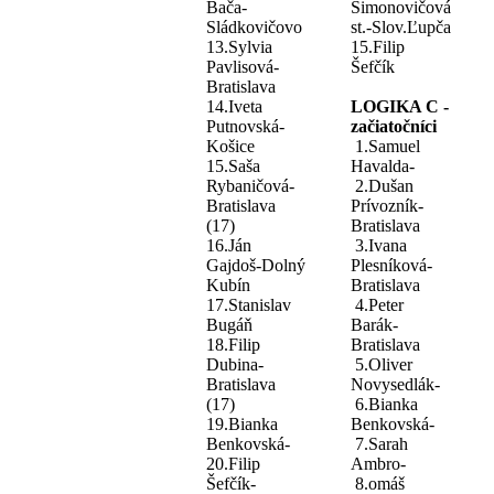
Bača-
Šimonovičová
Sládkovičovo
st.-Slov.Ľupča
13.Sylvia
15.Filip
Pavlisová-
Šefčík
Bratislava
14.Iveta
LOGIKA C -
Putnovská-
začiatočníci
Košice
1.Samuel
15.Saša
Havalda-
Rybaničová-
2.Dušan
Bratislava
Prívozník-
(17)
Bratislava
16.Ján
3.Ivana
Gajdoš-Dolný
Plesníková-
Kubín
Bratislava
17.Stanislav
4.Peter
Bugáň
Barák-
18.Filip
Bratislava
Dubina-
5.Oliver
Bratislava
Novysedlák-
(17)
6.Bianka
19.Bianka
Benkovská-
Benkovská-
7.Sarah
20.Filip
Ambro-
Šefčík-
8.omáš