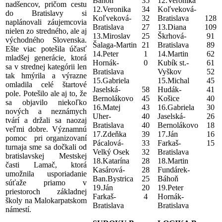
Báhoň
35
12.Veronika
nadšencov, pričom cestu
12.Veronika
34
Koľveková-
do Bratislavy si
Koľveková-
32
Bratislava
128
naplánovali záujemcovia
Bratislava
27
13.Diana
109
nielen zo stredného, ale aj
13.Miroslav
25
Škrhová-
91
východného Slovenska.
Šalaga-Martin
21
Bratislava
89
Ešte viac potešila účasť
14.Peter
1
14.Martin
62
mladšej generácie, ktorá
Hornák-
0
Kubík st.-
61
sa v strednej kategórii len
Bratislava
Vyškov
52
tak hmýrila a výrazne
15.Gabriela
15.Michal
45
omladila celé štartové
Jaselská-
58
Hudák-
41
pole. Potešilo ale aj to, že
Bernolákovo
45
Košice
40
sa objavilo niekoľko
16.Matej
43
16.Gabriela
30
nových a neznámych
Uher-
40
Jaselská-
26
tvárí a držali sa naozaj
Bratislava
40
Bernolákovo
18
veľmi dobre. Významnú
17.Zdeňka
39
17.Ján
16
pomoc pri organizovaní
Pácalová-
33
Farkaš-
15
turnaja sme sa dočkali od
Velký Osek
32
Bratislava
bratislavskej Mestskej
18.Katarína
28
18.Martin
časti Lamač, ktorá
Kasárová-
28
Fundárek-
umožnila usporiadanie
Ban.Bystrica
25
Báhoň
súťaže priamo v
19.Ján
20
19.Peter
priestoroch základnej
Farkaš-
4
Hornák-
školy na Malokarpatskom
Bratislava
Bratislava
námestí.