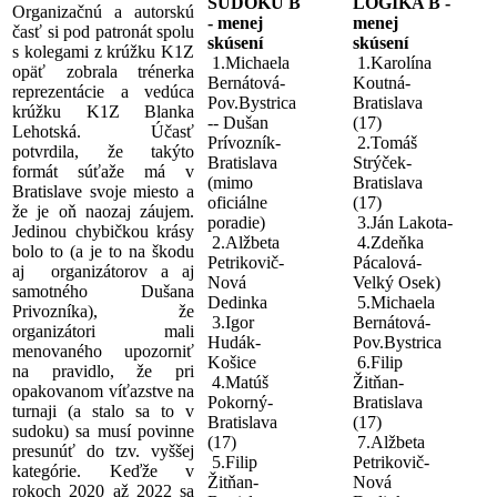
SUDOKU B
LOGIKA B -
Organizačnú a autorskú
- menej
menej
časť si pod patronát spolu
skúsení
skúsení
s kolegami z krúžku K1Z
1.Michaela
1.Karolína
opäť zobrala trénerka
Bernátová-
Koutná-
reprezentácie a vedúca
Pov.Bystrica
Bratislava
krúžku K1Z Blanka
-- Dušan
(17)
Lehotská. Účasť
Prívozník-
2.Tomáš
potvrdila, že takýto
Bratislava
Strýček-
formát súťaže má v
(mimo
Bratislava
Bratislave svoje miesto a
oficiálne
(17)
že je oň naozaj záujem.
poradie)
3.Ján Lakota-
Jedinou chybičkou krásy
2.Alžbeta
4.Zdeňka
bolo to (a je to na škodu
Petrikovič-
Pácalová-
aj organizátorov a aj
Nová
Velký Osek)
samotného Dušana
Dedinka
5.Michaela
Privozníka), že
3.Igor
Bernátová-
organizátori mali
Hudák-
Pov.Bystrica
menovaného upozorniť
Košice
6.Filip
na pravidlo, že pri
4.Matúš
Žitňan-
opakovanom víťazstve na
Pokorný-
Bratislava
turnaji (a stalo sa to v
Bratislava
(17)
sudoku) sa musí povinne
(17)
7.Alžbeta
presunúť do tzv. vyššej
5.Filip
Petrikovič-
kategórie. Keďže v
Žitňan-
Nová
rokoch 2020 až 2022 sa