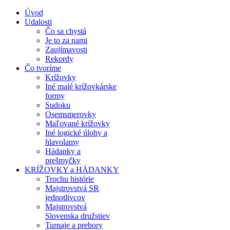
Úvod
Udalosti
Čo sa chystá
Je to za nami
Zaujímavosti
Rekordy
Čo tvoríme
Krížovky
Iné malé krížovkárske
formy
Sudoku
Osemsmerovky
Maľované krížovky
Iné logické úlohy a
hlavolamy
Hádanky a
prešmyčky
KRÍŽOVKY a HÁDANKY
Trochu histórie
Majstrovstvá SR
jednotlivcov
Majstrovstvá
Slovenska družstiev
Turnaje a prebory