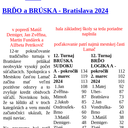
BRĎO a BRÚSKA - Bratislava 2024
hala základnej školy sa teda poriadne
v popredí Matúš
naplnila
Demiger, Jan Zvěřina,
Martin Fundárek a
poďakovanie patrí najmä mestskej časti
Alžbeta Petrikovič
Lamač
12-te pokračovanie
12. Turnaj
12. Turnaj
tradičného turnaja v
BRÚSKA
BRĎO
Bratislave prilákal
SUDOKU
LOGIKA A -
neobvykle vysoký počet
A - pokročilí
134
pokročilí
112
súťažiacich. Spolupráca s
2. marec
119
2. marec
102
Mestskou časťou Lamač
2024
113
2024
101
začína mať veľmi
1.Jan
108
1.Matej
92
pozitívne odozvy a to
Zvěřina-
90
Uher-
87
zvyšuje kredit obidvoch
Mimoň
87
Bratislava
73
súťaží. Novinkou bolo,
2.Jakub
85
2.Jan
67
že sa lúštilo až v troch
Ondroušek-
63
Vondruška-
50
kategóriách a veru mnohí
Brno
60
Brno
43
začiatočníci ukázali, že
3.Matúš
50
3.Matúš
38
majú naviac.
Demiger-
48
Demiger-
32
Zlaté
47
Zlaté
28